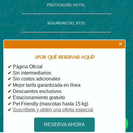
POLÍTICAS DEL HOTEL
SEGURIDAD DEL SITIO
CALENDARIO
×
¿POR QUÉ RESERVAR AQUÍ?
MAPA DEL SITIO
✔ Página Oficial
✔ Sin intermediarios
✔ Sin costos adicionales
✔ Mejor tarifa garantizada en línea
✔ Descuentos exclusivos
✔ Estacionamiento gratuito
✔ Pet Friendly (mascotas hasta 15 kg)
✔
Suscríbete y obtén una oferta especial
© Hotel La Ceiba
RESERVA AHORA