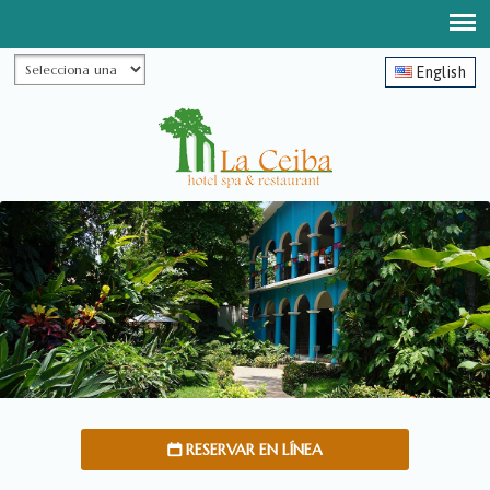
Reserve Ahora:
(612) 175 0860
- WhatsApp:
612 21 86591
- WhatsApp:
161 60 7731
English
RESERVAR EN LÍNEA
📅